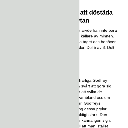
Den svenska konsten att döstäda
avsnitt 5: Dolt under ytan
När Godfrey förlorade sina föräldrar ärvde han inte bara
sitt gamla familjehem, utan även en källare av minnen.
Mitt i sorgen har han svårt att släppa taget och behöver
hjälp att reda i både saker och känslor. Del 5 av 8: Dolt
under ytan.
Behind the scenes
I detta avsnitt kommer ni få träffa härliga Godfrey
som verkligen tyckte att det var så svårt att göra sig
av med saker. Han bar på känslan att svika de
personer som inte längre fanns kvar ibland oss om
han gjorde sig av med dessa saker. Godfreys
rädslan över att fatta fel beslut kring dessa prylar
och råka ta fel beslut var också väldigt stark. Den
biten vet jag att väldigt många kan känna igen sig i.
Det är ofta en av anledningarna till att man istället