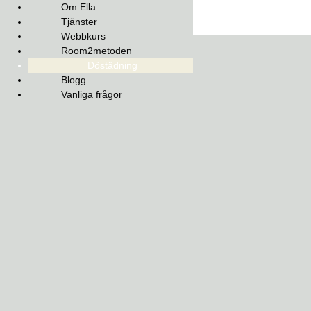
Hoppa
Om Ella
till
Tjänster
innehåll
Webbkurs
Room2metoden
Döstädning
Blogg
Vanliga frågor