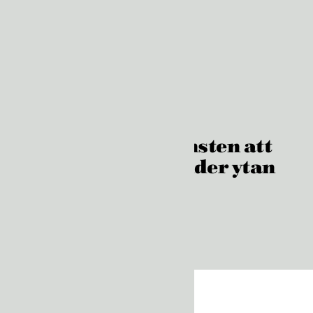
TILLBAKA
Den svenska konsten att
döstäda: Dolt under ytan