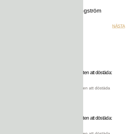
Ella Engström
FÖREGÅNDE
NÄSTA
Mer att läsa
Den svenska konsten att döstäda:
Trotsiga barn
Den svenska konsten att döstäda
Den svenska konsten att döstäda:
Omvänt rån
Den svenska konsten att döstäda