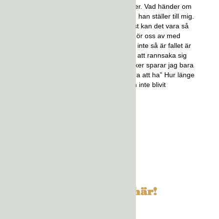
inte gör något alls åt alla sina saker. Vad händer om
man tar fel beslut är en fråga som han ställer till mig.
Mitt svar är att ”Shit happens” visst kan det vara så
att vi ibland ångrar något som vi gör oss av med
men jag kan lova att gångerna då inte så är fallet är
så otroligt många fler. Det är bara att rannsaka sig
själv och vara ärlig hur mycket saker sparar jag bara
för ”I fall att” eller ”Det kan vara bra att ha” Hur länge
har de sakerna bara legat där och inte blivit
använda?
-Ella Engström
Kolla på Avsnittet här!