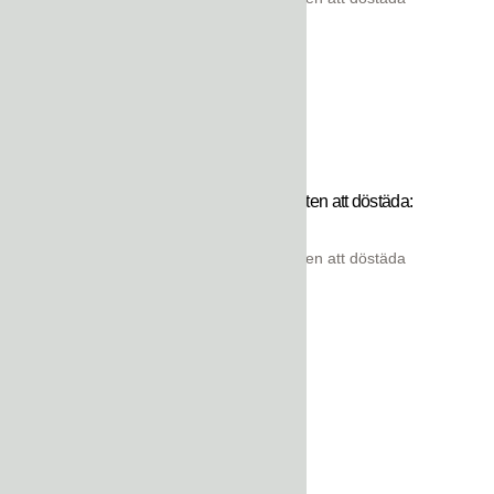
Den svenska konsten att döstäda:
Konsten att samla
Den svenska konsten att döstäda